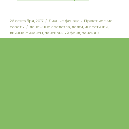
Posted
Categories
26 сентября, 2017
Личные финансы
,
Практические
on
Tags
советы
денежные средства
,
долги
,
инвестиции
,
личные финансы
,
пенсионный фонд
,
пенсия