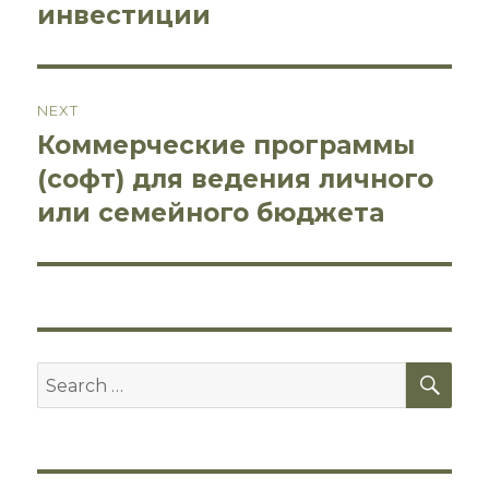
post:
инвестиции
записям
NEXT
Коммерческие программы
Next
post:
(софт) для ведения личного
или семейного бюджета
SEA
Search
for: