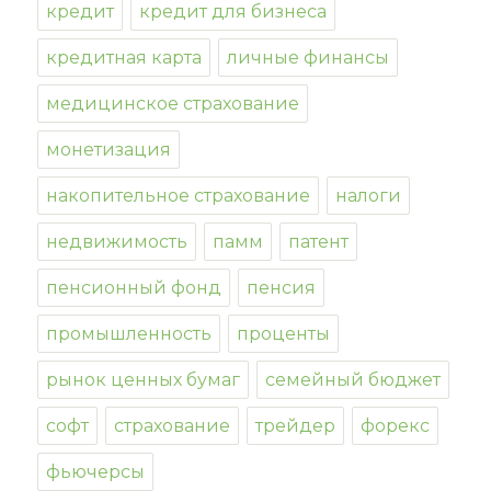
кредит
кредит для бизнеса
кредитная карта
личные финансы
медицинское страхование
монетизация
накопительное страхование
налоги
недвижимость
памм
патент
пенсионный фонд
пенсия
промышленность
проценты
рынок ценных бумаг
семейный бюджет
софт
страхование
трейдер
форекс
фьючерсы