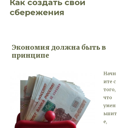
Как создать свои
сбережения
Экономия должна быть в
принципе
Начн
ите с
того,
что
умен
ьшит
е,