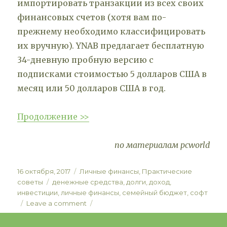
импортировать транзакции из всех своих
финансовых счетов (хотя вам по-
прежнему необходимо классифицировать
их вручную). YNAB предлагает бесплатную
34-дневную пробную версию с
подписками стоимостью 5 долларов США в
месяц или 50 долларов США в год.
Продолжение >>
по материалам pcworld
Posted
Categories
16 октября, 2017
Личные финансы
,
Практические
on
Tags
советы
денежные средства
,
долги
,
доход
,
инвестиции
,
личные финансы
,
семейный бюджет
,
софт
on
Leave a comment
Коммерческие
программы