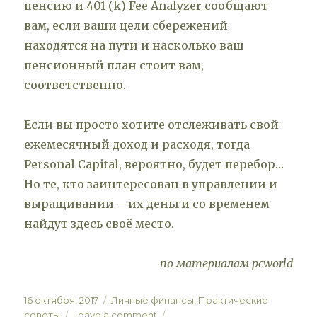
пенсию и 401 (k) Fee Analyzer сообщают
вам, если ваши цели сбережений
находятся на пути и насколько ваш
пенсионный план стоит вам,
соответственно.
Если вы просто хотите отслеживать свой
ежемесячный доход и расходя, тогда
Personal Capital, вероятно, будет перебор…
Но те, кто заинтересован в управлении и
выращивании – их деньги со временем
найдут здесь своё место.
по материалам pcworld
Posted
Categories
16 октября, 2017
Личные финансы
,
Практические
on
on
советы
Leave a comment